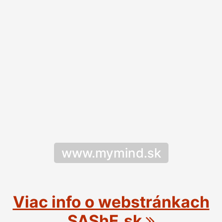
www.mymind.sk
Viac info o webstránkach
SAShE.sk